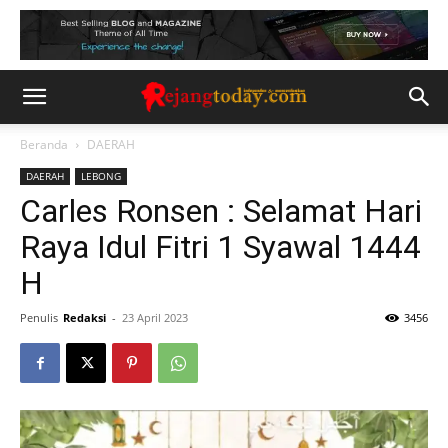
Beranda
DAERAH
DAERAH
LEBONG
Carles Ronsen : Selamat Hari
Raya Idul Fitri 1 Syawal 1444
H
Penulis
Redaksi
-
23 April 2023
3456