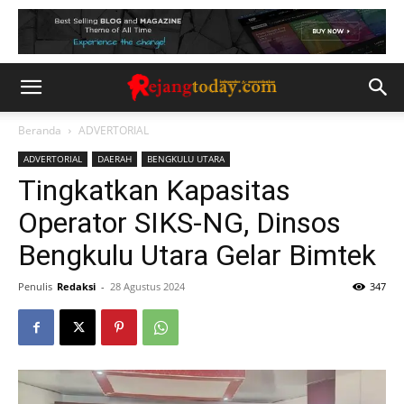
Beranda
ADVERTORIAL
ADVERTORIAL
DAERAH
BENGKULU UTARA
Tingkatkan Kapasitas
Operator SIKS-NG, Dinsos
Bengkulu Utara Gelar Bimtek
Penulis
Redaksi
-
28 Agustus 2024
347