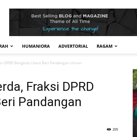
RAH
HUMANIORA
ADVERTORIAL
RAGAM
aksi DPRD Bengkulu Utara Beri Pandangan Umum
erda, Fraksi DPRD
Beri Pandangan
205