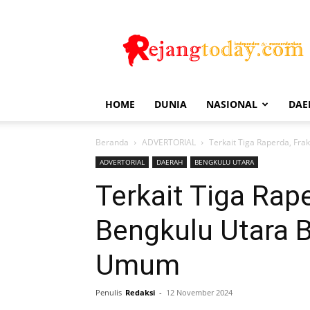
Rejang
Today
HOME
DUNIA
NASIONAL
DAE
Beranda
ADVERTORIAL
Terkait Tiga Raperda, Fr
ADVERTORIAL
DAERAH
BENGKULU UTARA
Terkait Tiga Rap
Bengkulu Utara 
Umum
Penulis
Redaksi
-
12 November 2024