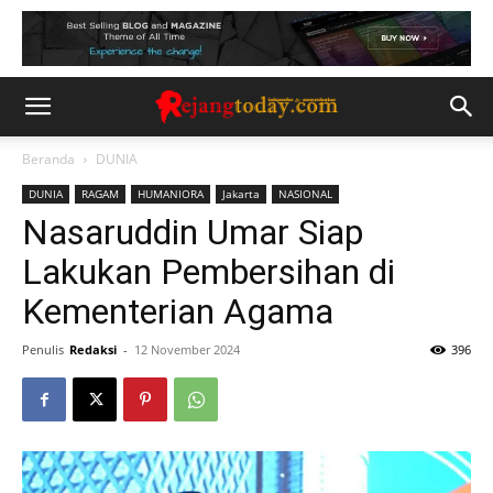
Beranda
DUNIA
DUNIA
RAGAM
HUMANIORA
Jakarta
NASIONAL
Nasaruddin Umar Siap
Lakukan Pembersihan di
Kementerian Agama
Penulis
Redaksi
-
12 November 2024
396