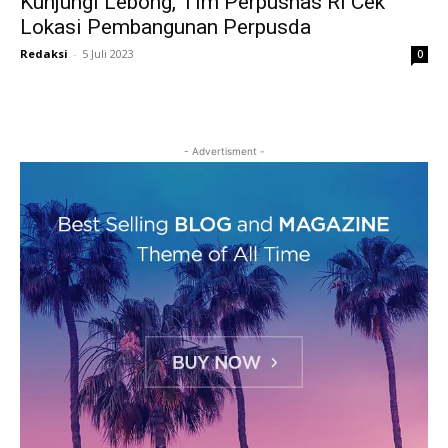
Kunjungi Lebong, Tim Perpusnas RI Cek
Lokasi Pembangunan Perpusda
Redaksi
-
5 Juli 2023
0
- Advertisment -