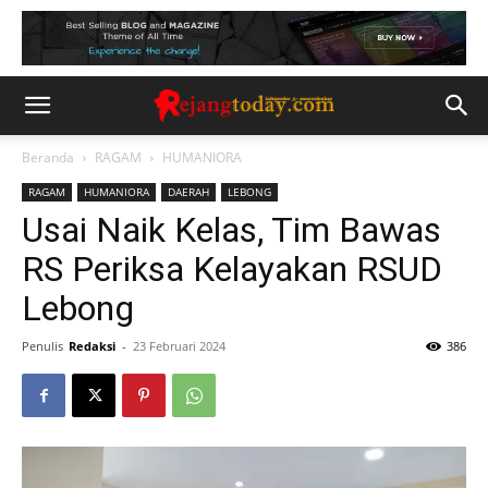
Beranda
RAGAM
HUMANIORA
RAGAM
HUMANIORA
DAERAH
LEBONG
Usai Naik Kelas, Tim Bawas
RS Periksa Kelayakan RSUD
Lebong
Penulis
Redaksi
-
23 Februari 2024
386