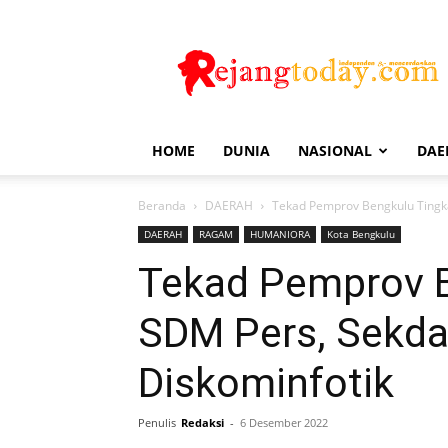
Rejang
Today
HOME
DUNIA
NASIONAL
DAE
Beranda
DAERAH
Tekad Pemprov Bengkulu Tingk
DAERAH
RAGAM
HUMANIORA
Kota Bengkulu
Tekad Pemprov B
SDM Pers, Sekd
Diskominfotik
Penulis
Redaksi
-
6 Desember 2022