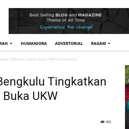
RAH
HUMANIORA
ADVERTORIAL
RAGAM
atkan SDM Pers, Sekda Buka UKW Diskominfotik
engkulu Tingkatkan
a Buka UKW
402