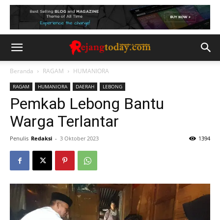
Beranda
RAGAM
HUMANIORA
RAGAM
HUMANIORA
DAERAH
LEBONG
Pemkab Lebong Bantu
Warga Terlantar
Penulis
Redaksi
-
3 Oktober 2023
1394