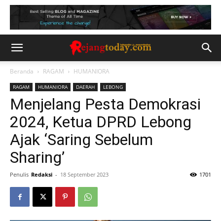
Beranda
RAGAM
HUMANIORA
RAGAM
HUMANIORA
DAERAH
LEBONG
Menjelang Pesta Demokrasi
2024, Ketua DPRD Lebong
Ajak ‘Saring Sebelum
Sharing’
Penulis
Redaksi
-
18 September 2023
1701