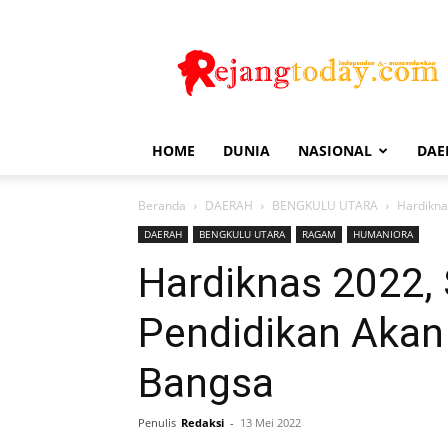
Rejang
Today
HOME
DUNIA
NASIONAL
DAE
Beranda
DAERAH
BENGKULU UTARA
Hardikna
DAERAH
BENGKULU UTARA
RAGAM
HUMANIORA
Hardiknas 2022,
Pendidikan Akan
Bangsa
Penulis
Redaksi
-
13 Mei 2022