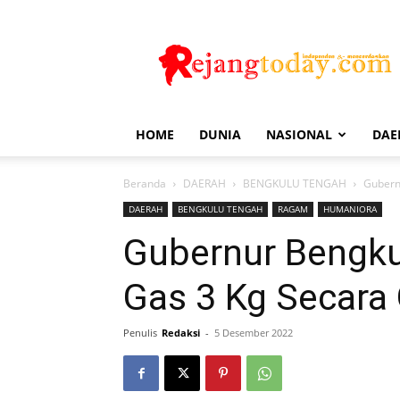
Rejang
Today
HOME
DUNIA
NASIONAL
DAE
Beranda
DAERAH
BENGKULU TENGAH
Gubern
DAERAH
BENGKULU TENGAH
RAGAM
HUMANIORA
Gubernur Bengku
Gas 3 Kg Secara 
Penulis
Redaksi
-
5 Desember 2022