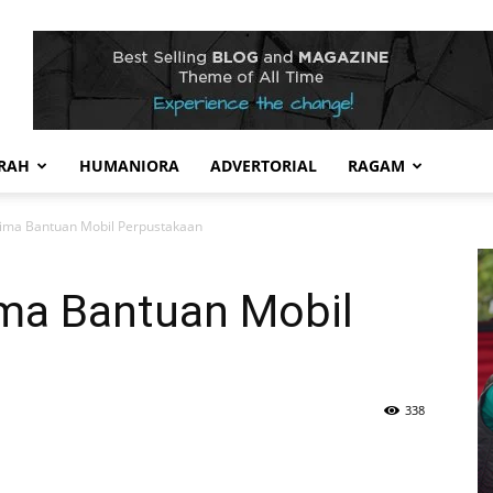
RAH
HUMANIORA
ADVERTORIAL
RAGAM
erima Bantuan Mobil Perpustakaan
ima Bantuan Mobil
338