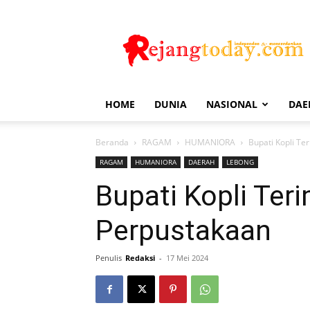
Rejang
Today
HOME
DUNIA
NASIONAL
DAE
Beranda
RAGAM
HUMANIORA
Bupati Kopli T
RAGAM
HUMANIORA
DAERAH
LEBONG
Bupati Kopli Ter
Perpustakaan
Penulis
Redaksi
-
17 Mei 2024