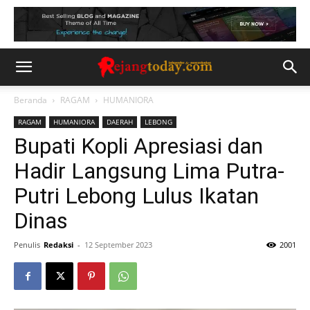
Beranda
RAGAM
HUMANIORA
RAGAM
HUMANIORA
DAERAH
LEBONG
Bupati Kopli Apresiasi dan
Hadir Langsung Lima Putra-
Putri Lebong Lulus Ikatan
Dinas
Penulis
Redaksi
-
12 September 2023
2001