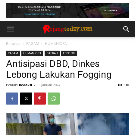
Beranda
RAGAM
HUMANIORA
RAGAM
HUMANIORA
DAERAH
LEBONG
Antisipasi DBD, Dinkes
Lebong Lakukan Fogging
Penulis
Redaksi
-
13 Januari 2024
310