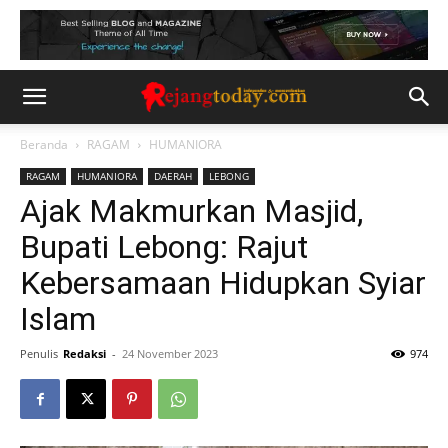
Beranda
RAGAM
HUMANIORA
RAGAM
HUMANIORA
DAERAH
LEBONG
Ajak Makmurkan Masjid,
Bupati Lebong: Rajut
Kebersamaan Hidupkan Syiar
Islam
Penulis
Redaksi
-
24 November 2023
974