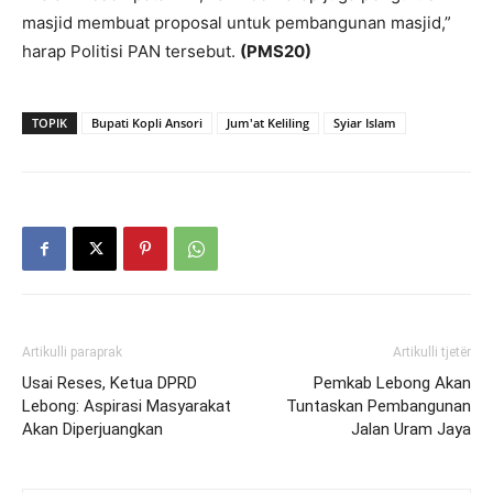
masjid membuat proposal untuk pembangunan masjid,”
harap Politisi PAN tersebut.
(PMS20)
TOPIK
Bupati Kopli Ansori
Jum'at Keliling
Syiar Islam
Artikulli paraprak
Artikulli tjetër
Usai Reses, Ketua DPRD
Pemkab Lebong Akan
Lebong: Aspirasi Masyarakat
Tuntaskan Pembangunan
Akan Diperjuangkan
Jalan Uram Jaya