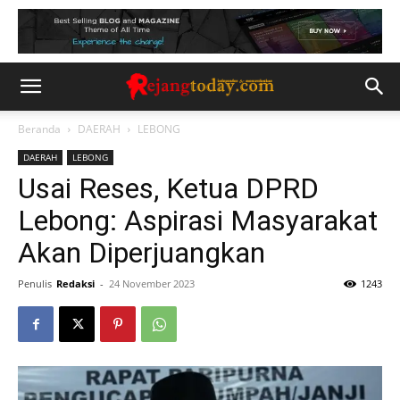
Beranda
DAERAH
LEBONG
DAERAH
LEBONG
Usai Reses, Ketua DPRD
Lebong: Aspirasi Masyarakat
Akan Diperjuangkan
Penulis
Redaksi
-
24 November 2023
1243