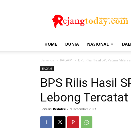
Rejang
Today
HOME
DUNIA
NASIONAL
DAE
Beranda
RAGAM
BPS Rilis Hasil SP, Petani Milen
RAGAM
BPS Rilis Hasil S
Lebong Tercatat
Penulis
Redaksi
-
9 Desember 2023