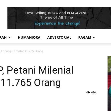
RAH
HUMANIORA
ADVERTORIAL
RAGAM
ial Lebong Tercatat 11.765 Orang
P, Petani Milenial
 11.765 Orang
626