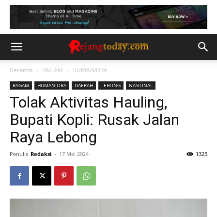
Beranda
RAGAM
HUMANIORA
RAGAM
HUMANIORA
DAERAH
LEBONG
NASIONAL
Tolak Aktivitas Hauling,
Bupati Kopli: Rusak Jalan
Raya Lebong
Penulis
Redaksi
-
17 Mei 2024
1325