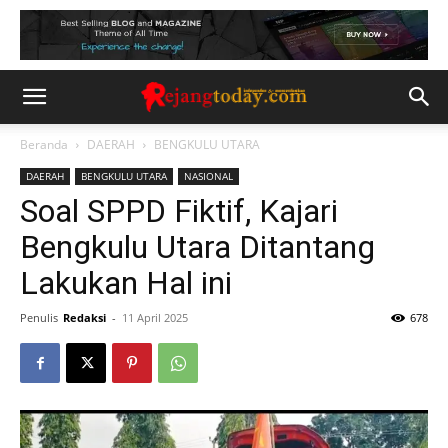
Beranda
DAERAH
BENGKULU UTARA
DAERAH
BENGKULU UTARA
NASIONAL
Soal SPPD Fiktif, Kajari
Bengkulu Utara Ditantang
Lakukan Hal ini
Penulis
Redaksi
-
11 April 2025
678