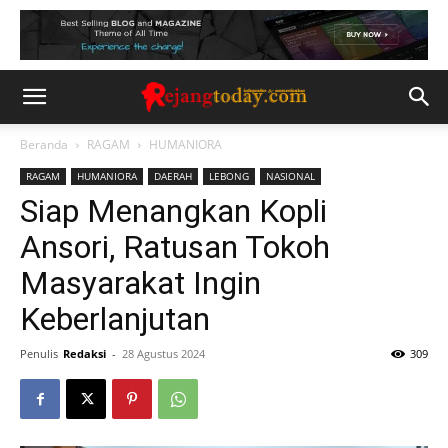
Beranda
RAGAM
HUMANIORA
RAGAM
HUMANIORA
DAERAH
LEBONG
NASIONAL
Siap Menangkan Kopli
Ansori, Ratusan Tokoh
Masyarakat Ingin
Keberlanjutan
Penulis
Redaksi
-
28 Agustus 2024
309