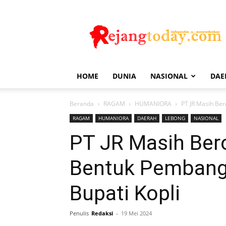
Rejang
Today
HOME
DUNIA
NASIONAL
DAE
Beranda
RAGAM
HUMANIORA
PT JR Masih Be
RAGAM
HUMANIORA
DAERAH
LEBONG
NASIONAL
PT JR Masih Bero
Bentuk Pembang
Bupati Kopli
Penulis
Redaksi
-
19 Mei 2024