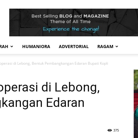
RAH
HUMANIORA
ADVERTORIAL
RAGAM
roperasi di Lebong, Bentuk Pembangkangan Edaran Bupati Kopli
perasi di Lebong,
kangan Edaran
375