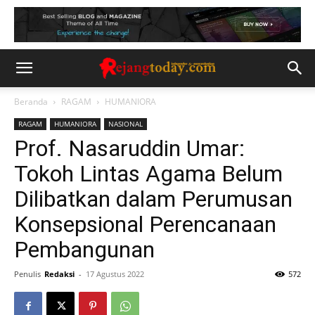
Beranda
RAGAM
HUMANIORA
RAGAM
HUMANIORA
NASIONAL
Prof. Nasaruddin Umar:
Tokoh Lintas Agama Belum
Dilibatkan dalam Perumusan
Konsepsional Perencanaan
Pembangunan
Penulis
Redaksi
-
17 Agustus 2022
572