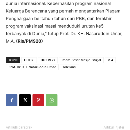
dunia internasional. Keberhasilan program nasional
Keluarga Berencana yang pernah mengantarkan Piagam
Penghargaan bertahun tahun dari PBB, dan terakhir
program vaksinasi masal menduduki urutan ke5
terbanyak di Dunia,” tutup Prof. Dr. KH. Nasaruddin Umar,
M.A.
(Rls/PMS20)
TOPIK
HUT RI
HUT RI 77
Imam Besar Masjid Istiglal
M.A
Prof. Dr. KH. Nasaruddin Umar
Toleransi
Artikulli paraprak
Artikulli tjetër