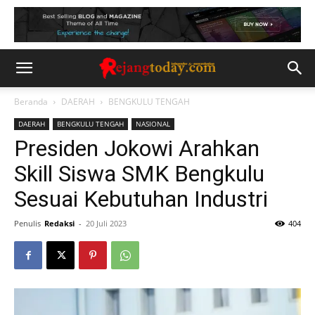
Beranda
DAERAH
BENGKULU TENGAH
DAERAH
BENGKULU TENGAH
NASIONAL
Presiden Jokowi Arahkan
Skill Siswa SMK Bengkulu
Sesuai Kebutuhan Industri
Penulis
Redaksi
-
20 Juli 2023
404