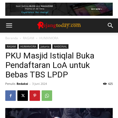
Beranda
RAGAM
HUMANIORA
RAGAM
HUMANIORA
Jakarta
NASIONAL
PKU Masjid Istiqlal Buka
Pendaftaran LoA untuk
Bebas TBS LPDP
Penulis
Redaksi
-
3 Juni 2024
425