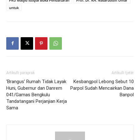
PKU Masjid Istiqlal Buka Pendaftaran
Prof. Dr. KH. Nasaruddin Umar
untuk
Artikulli paraprak
Artikulli tjetër
‘Brangus’ Rumah Tidak Layak
Kesbangpol Lebong Sebut 10
Huni, Gubernur dan Danrem
Parpol Sudah Mencairkan Dana
041/Gamas Bengkulu
Banpol
Tandatangani Perjanjian Kerja
Sama