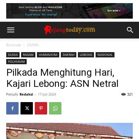
Beranda
DUNIA
DUNIA
RAGAM
HUMANIORA
DAERAH
LEBONG
NASIONAL
POLHUKAM
Pilkada Menghitung Hari,
Kajari Lebong: ASN Netral
Penulis
Redaksi
-
17 Juli 2024
321