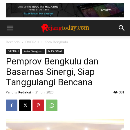
Beranda
DAERAH
Kota Bengkulu
DAERAH
Kota Bengkulu
NASIONAL
Pemprov Bengkulu dan
Basarnas Sinergi, Siap
Tanggulangi Bencana
Penulis
Redaksi
-
21 Juni 2023
381