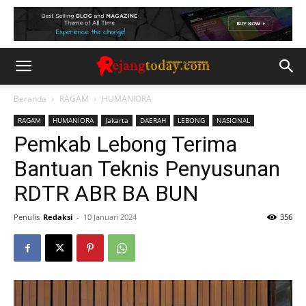
Beranda
RAGAM
HUMANIORA
RAGAM
HUMANIORA
Jakarta
DAERAH
LEBONG
NASIONAL
Pemkab Lebong Terima
Bantuan Teknis Penyusunan
RDTR ABR BA BUN
Penulis
Redaksi
-
10 Januari 2024
356