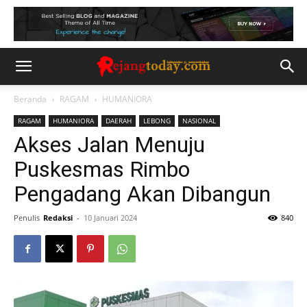
Beranda
RAGAM
HUMANIORA
RAGAM
HUMANIORA
DAERAH
LEBONG
NASIONAL
Akses Jalan Menuju
Puskesmas Rimbo
Pengadang Akan Dibangun
Penulis
Redaksi
-
10 Januari 2024
840