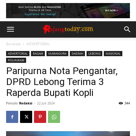
Beranda
ADVERTORIAL
ADVERTORIAL
RAGAM
HUMANIORA
DAERAH
LEBONG
NASIONAL
POLHUKAM
Paripurna Nota Pengantar,
DPRD Lebong Terima 3
Raperda Bupati Kopli
Penulis
Redaksi
-
22 Juli 2024
344