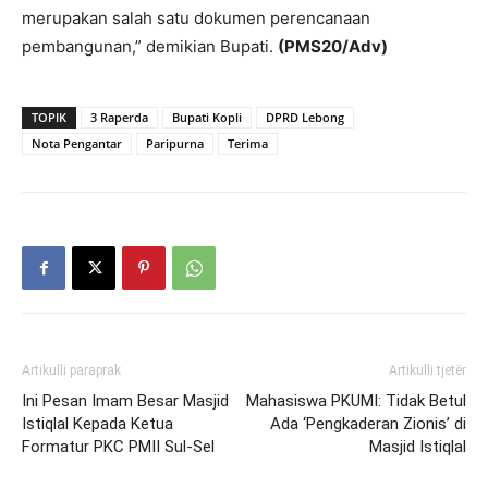
merupakan salah satu dokumen perencanaan
pembangunan,” demikian Bupati.
(PMS20/Adv)
TOPIK
3 Raperda
Bupati Kopli
DPRD Lebong
Nota Pengantar
Paripurna
Terima
Artikulli paraprak
Artikulli tjetër
Ini Pesan Imam Besar Masjid
Mahasiswa PKUMI: Tidak Betul
Istiqlal Kepada Ketua
Ada ‘Pengkaderan Zionis’ di
Formatur PKC PMII Sul-Sel
Masjid Istiqlal