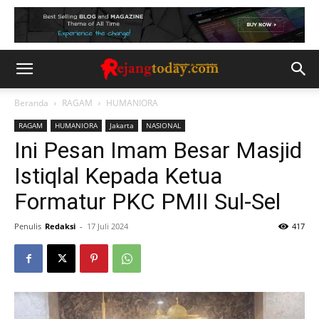
Beranda
RAGAM
HUMANIORA
RAGAM
HUMANIORA
Jakarta
NASIONAL
Ini Pesan Imam Besar Masjid
Istiqlal Kepada Ketua
Formatur PKC PMII Sul-Sel
Penulis
Redaksi
-
17 Juli 2024
417