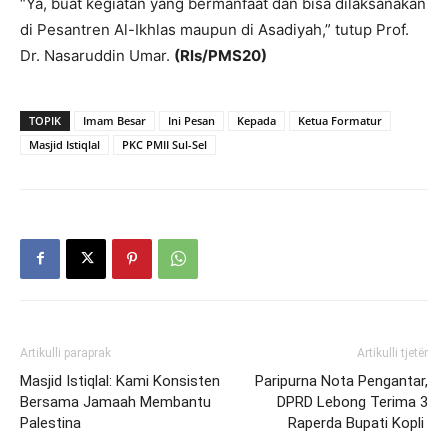
“Ya, buat kegiatan yang bermanfaat dan bisa dilaksanakan
di Pesantren Al-Ikhlas maupun di Asadiyah,” tutup Prof.
Dr. Nasaruddin Umar.
(Rls/PMS20)
TOPIK
Imam Besar
Ini Pesan
Kepada
Ketua Formatur
Masjid Istiqlal
PKC PMII Sul-Sel
Artikulli paraprak
Artikulli tjetër
Masjid Istiqlal: Kami Konsisten
Paripurna Nota Pengantar,
Bersama Jamaah Membantu
DPRD Lebong Terima 3
Palestina
Raperda Bupati Kopli