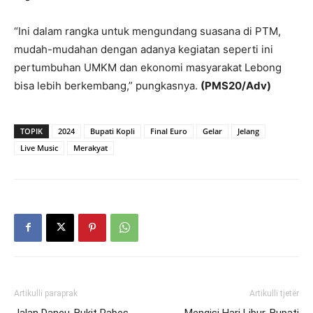
“Ini dalam rangka untuk mengundang suasana di PTM,
mudah-mudahan dengan adanya kegiatan seperti ini
pertumbuhan UMKM dan ekonomi masyarakat Lebong
bisa lebih berkembang,” pungkasnya.
(PMS20/Adv)
TOPIK
2024
Bupati Kopli
Final Euro
Gelar
Jelang
Live Music
Merakyat
Artikulli paraprak
Artikulli tjetër
Jalan Daneu-Bukit Pabes
Mengisi Hari Libur, Bupati