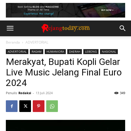
Beranda
ADVERTORIAL
ADVERTORIAL
RAGAM
HUMANIORA
DAERAH
LEBONG
NASIONAL
Merakyat, Bupati Kopli Gelar
Live Music Jelang Final Euro
2024
Penulis
Redaksi
-
13 Juli 2024
349