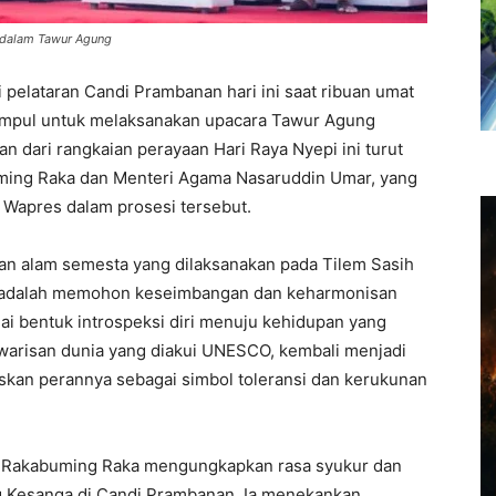
 dalam Tawur Agung
pelataran Candi Prambanan hari ini saat ribuan umat
kumpul untuk melaksanakan upacara Tawur Agung
n dari rangkaian perayaan Hari Raya Nyepi ini turut
uming Raka dan Menteri Agama Nasaruddin Umar, yang
apres dalam prosesi tersebut.
an alam semesta yang dilaksanakan pada Tilem Sasih
a adalah memohon keseimbangan dan keharmonisan
ai bentuk introspeksi diri menuju kehidupan yang
 warisan dunia yang diakui UNESCO, kembali menjadi
askan perannya sebagai simbol toleransi dan kerukunan
n Rakabuming Raka mengungkapkan rasa syukur dan
g Kesanga di Candi Prambanan. Ia menekankan