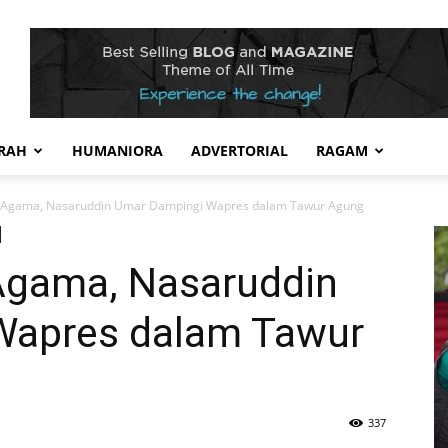
RAH
HUMANIORA
ADVERTORIAL
RAGAM
 Agama, Nasaruddin Umar Dampingi Wapres dalam Tawur Agung
Agama, Nasaruddin
Wapres dalam Tawur
337