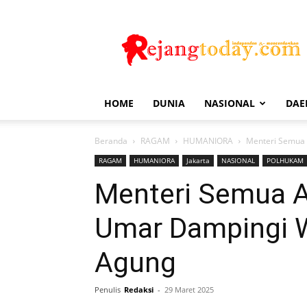
Rejang
Today
HOME
DUNIA
NASIONAL
DAE
Beranda
RAGAM
HUMANIORA
Menteri Semua
RAGAM
HUMANIORA
Jakarta
NASIONAL
POLHUKAM
Menteri Semua 
Umar Dampingi 
Agung
Penulis
Redaksi
-
29 Maret 2025