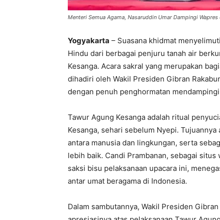
Menteri Semua Agama, Nasaruddin Umar Dampingi Wapres
Yogyakarta
– Suasana khidmat menyelimuti 
Hindu dari berbagai penjuru tanah air ber
Kesanga. Acara sakral yang merupakan bagia
dihadiri oleh Wakil Presiden Gibran Rakab
dengan penuh penghormatan mendampingi W
Tawur Agung Kesanga adalah ritual penyuci
Kesanga, sehari sebelum Nyepi. Tujuanny
antara manusia dan lingkungan, serta sebag
lebih baik. Candi Prambanan, sebagai situs
saksi bisu pelaksanaan upacara ini, meneg
antar umat beragama di Indonesia.
Dalam sambutannya, Wakil Presiden Gibra
apresiasinya atas pelaksanaan Tawur Agun