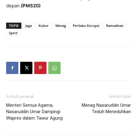
depan.
(PMS20)
TOPIK
Jaga
Kubur
Menag
Perilaku Korupsi
Ramadhan
Spirit
Artikulli paraprak
Artikulli tjetër
Menteri Semua Agama,
Menag Nasaruddin Umar
Nasaruddin Umar Dampingi
Teduh Meneduhkan
Wapres dalam Tawur Agung