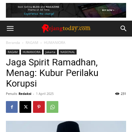
Beranda
RAGAM
HUMANIORA
RAGAM
HUMANIORA
Jakarta
NASIONAL
Jaga Spirit Ramadhan,
Menag: Kubur Perilaku
Korupsi
Penulis
Redaksi
-
1 April 2025
231