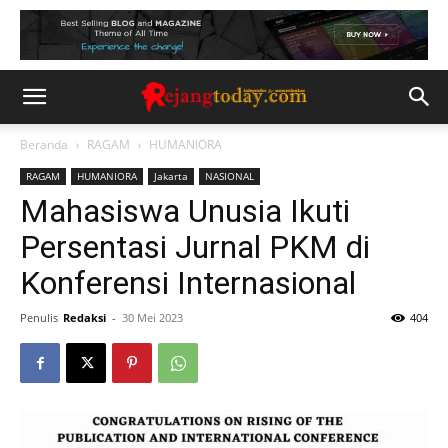
Beranda
RAGAM
HUMANIORA
RAGAM
HUMANIORA
Jakarta
NASIONAL
Mahasiswa Unusia Ikuti
Persentasi Jurnal PKM di
Konferensi Internasional
Penulis
Redaksi
-
30 Mei 2023
404