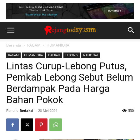
Beranda
RAGAM
HUMANIORA
RAGAM
HUMANIORA
DAERAH
LEBONG
NASIONAL
Lintas Curup-Lebong Putus,
Pemkab Lebong Sebut Belum
Berdampak Pada Harga
Bahan Pokok
Penulis
Redaksi
-
20 Mei 2024
330