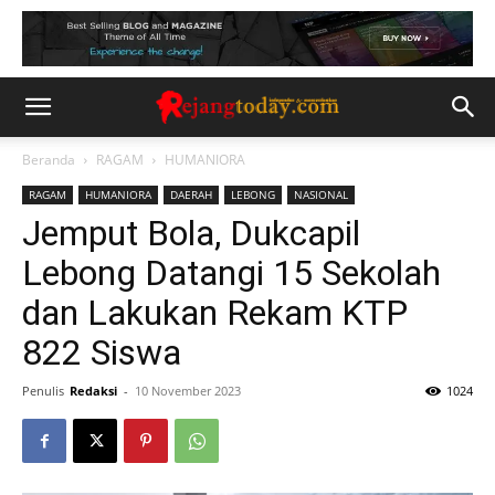
Beranda
RAGAM
HUMANIORA
RAGAM
HUMANIORA
DAERAH
LEBONG
NASIONAL
Jemput Bola, Dukcapil
Lebong Datangi 15 Sekolah
dan Lakukan Rekam KTP
822 Siswa
Penulis
Redaksi
-
10 November 2023
1024