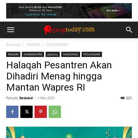
Beranda
RAGAM
HUMANIORA
RAGAM
HUMANIORA
Jakarta
NASIONAL
POLHUKAM
Halaqah Pesantren Akan
Dihadiri Menag hingga
Mantan Wapres RI
Penulis
Redaksi
-
1 Mei 2025
221