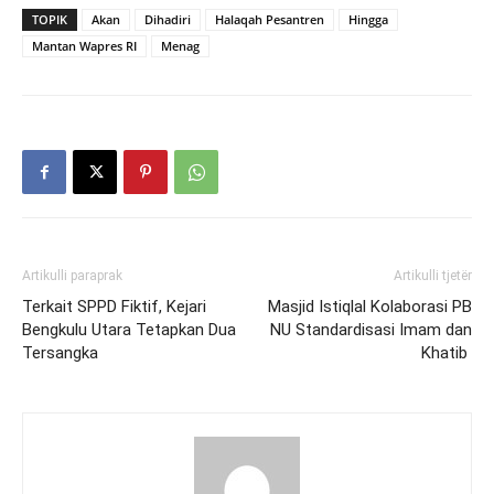
TOPIK
Akan
Dihadiri
Halaqah Pesantren
Hingga
Mantan Wapres RI
Menag
Artikulli paraprak
Artikulli tjetër
Terkait SPPD Fiktif, Kejari
Masjid Istiqlal Kolaborasi PB
Bengkulu Utara Tetapkan Dua
NU Standardisasi Imam dan
Tersangka
Khatib