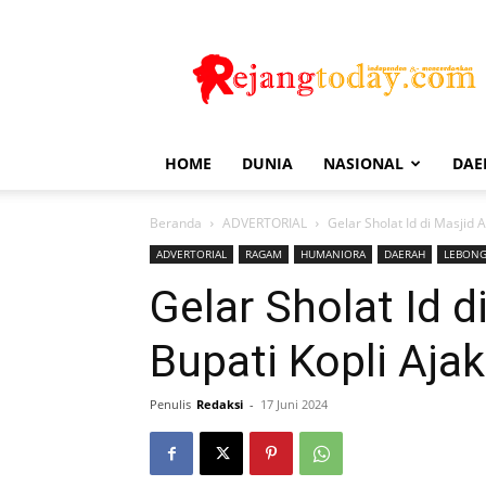
Rejang
Today
HOME
DUNIA
NASIONAL
DAE
Beranda
ADVERTORIAL
Gelar Sholat Id di Masjid
ADVERTORIAL
RAGAM
HUMANIORA
DAERAH
LEBON
Gelar Sholat Id d
Bupati Kopli Aj
Penulis
Redaksi
-
17 Juni 2024