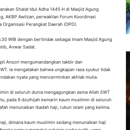
sanakan Shalat Idul Adha 1445 H di Masjid Agung
ng, AKBP Awilzan, perwakilan Forum Koordinasi
a Organisasi Perangkat Daerah (OPD).
06.30 WIB dengan bertindak sebagai Imam Masjid Agung
tib, Anwar Sadat.
pli Ansori mengumandangkan takbir dan
WT. Ia mengatakan bahwa ungkapan rasa syukur tidak
 tindakan nyata yang mencerminkan akhlak mulia.
slimin di seluruh dunia mengagungkan asma Allah SWT
 itu, pada 9 dzulhijah kemarin kaum muslimin di seluruh
afah menunaikan ibadah haji, rukun islam yang kelima.
 haji, dimana kaum muslimin sedang menunaikan haji
 Mereka semua memakai pakaian serba putih, yang