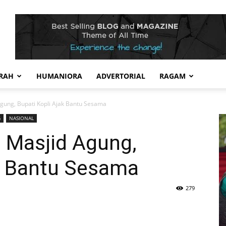
RAH
HUMANIORA
ADVERTORIAL
RAGAM
 Agung, Bupati Kopli Ajak Bantu Sesama
G
NASIONAL
i Masjid Agung,
ak Bantu Sesama
279