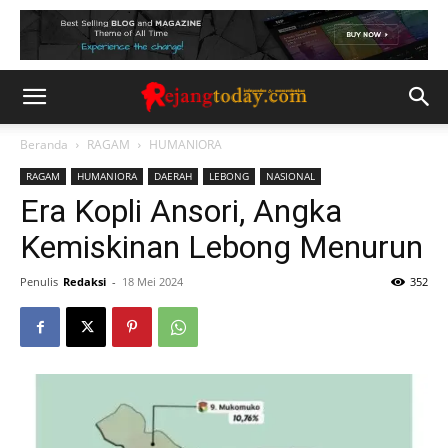
Beranda
RAGAM
HUMANIORA
RAGAM
HUMANIORA
DAERAH
LEBONG
NASIONAL
Era Kopli Ansori, Angka
Kemiskinan Lebong Menurun
Penulis
Redaksi
-
18 Mei 2024
352