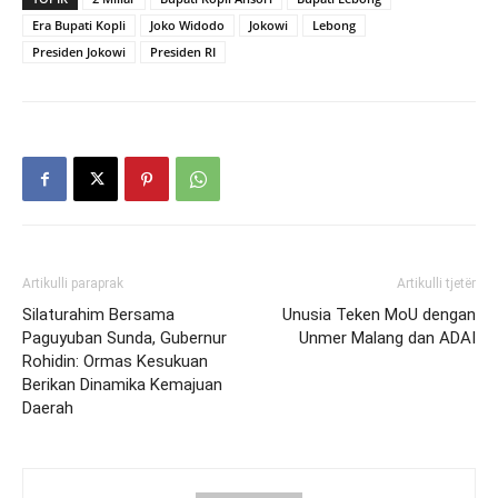
Era Bupati Kopli
Joko Widodo
Jokowi
Lebong
Presiden Jokowi
Presiden RI
Artikulli paraprak
Artikulli tjetër
Silaturahim Bersama
Unusia Teken MoU dengan
Paguyuban Sunda, Gubernur
Unmer Malang dan ADAI
Rohidin: Ormas Kesukuan
Berikan Dinamika Kemajuan
Daerah