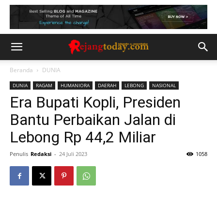
Beranda
DUNIA
DUNIA
RAGAM
HUMANIORA
DAERAH
LEBONG
NASIONAL
Era Bupati Kopli, Presiden
Bantu Perbaikan Jalan di
Lebong Rp 44,2 Miliar
Penulis
Redaksi
-
24 Juli 2023
1058