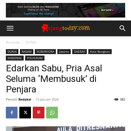
Beranda
DUNIA
DUNIA
RAGAM
HUMANIORA
Jakarta
DAERAH
Kota Bengkulu
NASIONAL
POLHUKAM
Edarkan Sabu, Pria Asal
Seluma ‘Membusuk’ di
Penjara
Penulis
Redaksi
-
19 Januari 2024
382