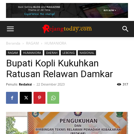
Beranda
RAGAM
HUMANIORA
RAGAM
HUMANIORA
DAERAH
LEBONG
NASIONAL
Bupati Kopli Kukuhkan
Ratusan Relawan Damkar
Penulis
Redaksi
-
22 Desember 2023
317