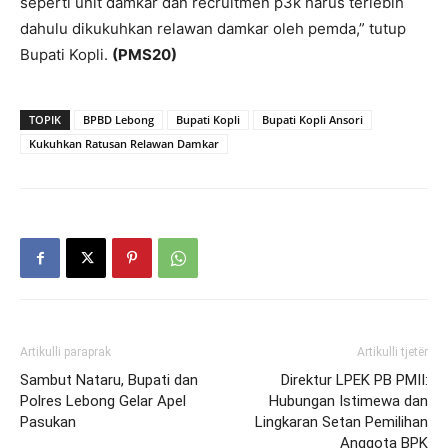
seperti unit damkar dan recruitmen p3k harus terlebih
dahulu dikukuhkan relawan damkar oleh pemda,” tutup
Bupati Kopli.
(PMS20)
TOPIK
BPBD Lebong
Bupati Kopli
Bupati Kopli Ansori
Kukuhkan Ratusan Relawan Damkar
Artikulli paraprak
Artikulli tjetër
Sambut Nataru, Bupati dan
Direktur LPEK PB PMII:
Polres Lebong Gelar Apel
Hubungan Istimewa dan
Pasukan
Lingkaran Setan Pemilihan
Anggota BPK