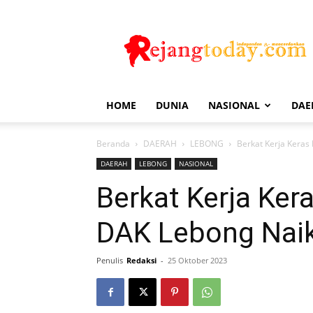
Rejang
Today
HOME
DUNIA
NASIONAL
DAE
Beranda
DAERAH
LEBONG
Berkat Kerja Keras
DAERAH
LEBONG
NASIONAL
Berkat Kerja Kera
DAK Lebong Nai
Penulis
Redaksi
-
25 Oktober 2023