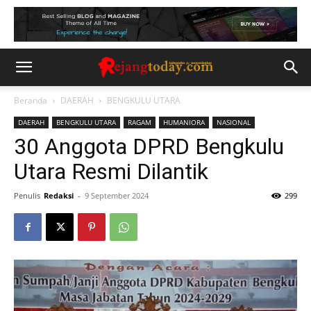
Beranda
DAERAH
BENGKULU UTARA
DAERAH
BENGKULU UTARA
RAGAM
HUMANIORA
NASIONAL
30 Anggota DPRD Bengkulu
Utara Resmi Dilantik
Penulis
Redaksi
-
9 September 2024
299