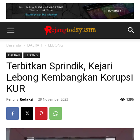
Beranda
DAERAH
LEBONG
DAERAH
LEBONG
Terbitkan Sprindik, Kejari
Lebong Kembangkan Korupsi
KUR
Penulis
Redaksi
-
29 November 2023
1396