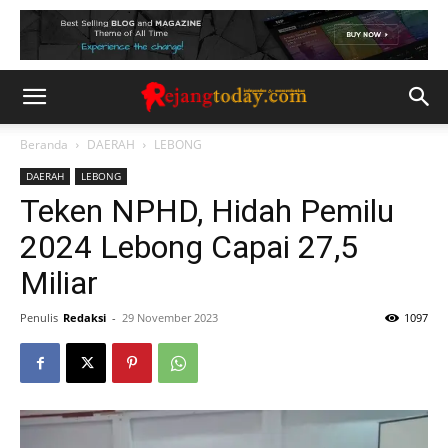
Beranda
DAERAH
LEBONG
DAERAH
LEBONG
Teken NPHD, Hidah Pemilu
2024 Lebong Capai 27,5
Miliar
Penulis
Redaksi
-
29 November 2023
1097