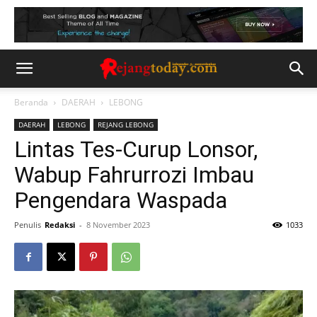
Beranda
DAERAH
LEBONG
DAERAH
LEBONG
REJANG LEBONG
Lintas Tes-Curup Lonsor,
Wabup Fahrurrozi Imbau
Pengendara Waspada
Penulis
Redaksi
-
8 November 2023
1033