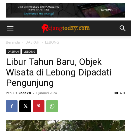
Beranda
DAERAH
LEBONG
DAERAH
LEBONG
Libur Tahun Baru, Objek
Wisata di Lebong Dipadati
Pengunjung
Penulis
Redaksi
-
1 Januari 2024
491