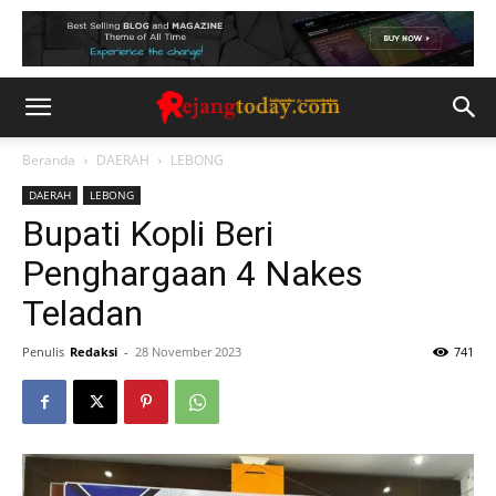
Beranda
DAERAH
LEBONG
DAERAH
LEBONG
Bupati Kopli Beri
Penghargaan 4 Nakes
Teladan
Penulis
Redaksi
-
28 November 2023
741