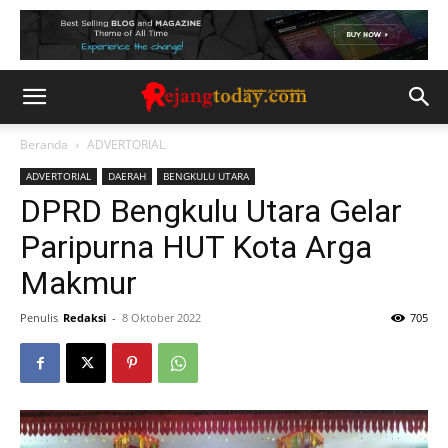
Beranda
ADVERTORIAL
ADVERTORIAL
DAERAH
BENGKULU UTARA
DPRD Bengkulu Utara Gelar
Paripurna HUT Kota Arga
Makmur
Penulis
Redaksi
-
8 Oktober 2022
705